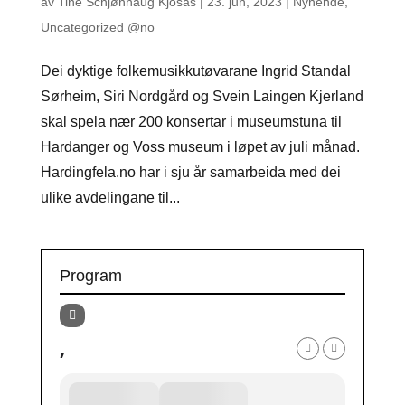
av
Tine Schjønhaug Kjosås
|
23. jun, 2023
|
Nyhende
,
Uncategorized @no
Dei dyktige folkemusikkutøvarane Ingrid Standal
Sørheim, Siri Nordgård og Svein Laingen Kjerland
skal spela nær 200 konsertar i museumstuna til
Hardanger og Voss museum i løpet av juli månad.
Hardingfela.no har i sju år samarbeida med dei
ulike avdelingane til...
Program
,