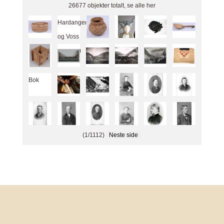
26677 objekter totalt, se alle
her
Hardanger
og Voss
Museum
Bok
1/1112
Neste side