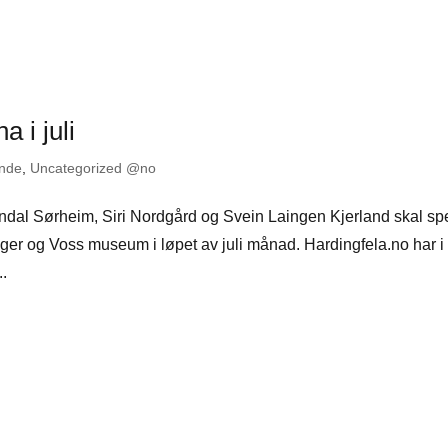
 i juli
nde
,
Uncategorized @no
ndal Sørheim, Siri Nordgård og Svein Laingen Kjerland skal sp
er og Voss museum i løpet av juli månad. Hardingfela.no har i 
..