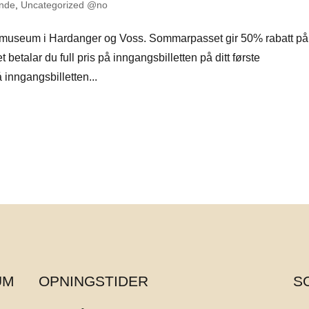
nde
,
Uncategorized @no
10 museum i Hardanger og Voss. Sommarpasset gir 50% rabatt på
lar du full pris på inngangsbilletten på ditt første
inngangsbilletten...
UM
OPNINGSTIDER
S