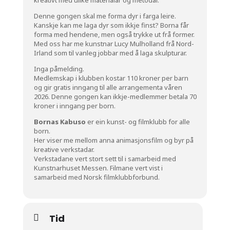
Denne gongen skal me forma dyr i farga leire.
Kanskje kan me laga dyr som ikkje finst? Borna får
forma med hendene, men også trykke ut frå former.
Med oss har me kunstnar Lucy Mulholland frå Nord-
Irland som til vanleg jobbar med å laga skulpturar.
Inga påmelding.
Medlemskap i klubben kostar 110 kroner per barn
og gir gratis inngang til alle arrangementa våren
2026. Denne gongen kan ikkje-medlemmer betala 70
kroner i inngang per born.
Bornas Kabuso
er ein kunst- og filmklubb for alle
born.
Her viser me mellom anna animasjonsfilm og byr på
kreative verkstadar.
Verkstadane vert stort sett til i samarbeid med
Kunstnarhuset Messen. Filmane vert vist i
samarbeid med Norsk filmklubbforbund.
Tid