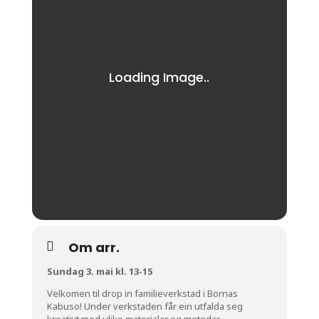
Om arr.
Sundag 3. mai kl. 13-15
Velkomen til drop in familieverkstad i Bornas
Kabuso! Under verkstaden får ein utfalda seg
kreativt med ulike materialar og metodar.