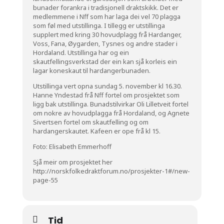
bunader forankra i tradisjonell draktskikk. Det er
medlemmene i Nff som har laga dei vel 70 plagga
som føl med utstillinga. I tillegg er utstillinga
supplert med kring 30 hovudplagg frå Hardanger,
Voss, Fana, Øygarden, Tysnes og andre stader i
Hordaland. Utstillinga har og ein
skautfellingsverkstad der ein kan sjå korleis ein
lagar koneskaut til hardangerbunaden.
Utstillinga vert opna sundag 5. november kl 16.30.
Hanne Yndestad frå Nff fortel om prosjektet som
ligg bak utstillinga. Bunadstilvirkar Oli Lilletveit fortel
om nokre av hovudplagga frå Hordaland, og Agnete
Sivertsen fortel om skautfelling og om
hardangerskautet. Kafeen er ope frå kl 15.
Foto: Elisabeth Emmerhoff
Sjå meir om prosjektet her
http://norskfolkedraktforum.no/prosjekter-1#/new-
page-55
Tid