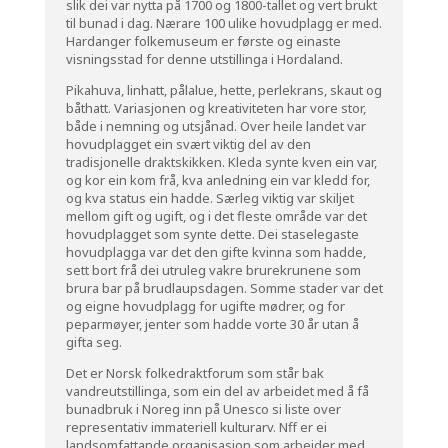
slik dei var nytta på 1700 og 1800-tallet og vert brukt
til bunad i dag. Nærare 100 ulike hovudplagg er med.
Hardanger folkemuseum er første og einaste
visningsstad for denne utstillinga i Hordaland.
Pikahuva, linhatt, pålalue, hette, perlekrans, skaut og
båthatt. Variasjonen og kreativiteten har vore stor,
både i nemning og utsjånad. Over heile landet var
hovudplagget ein svært viktig del av den
tradisjonelle draktskikken. Kleda synte kven ein var,
og kor ein kom frå, kva anledning ein var kledd for,
og kva status ein hadde. Særleg viktig var skiljet
mellom gift og ugift, og i det fleste område var det
hovudplagget som synte dette. Dei staselegaste
hovudplagga var det den gifte kvinna som hadde,
sett bort frå dei utruleg vakre brurekrunene som
brura bar på brudlaupsdagen. Somme stader var det
og eigne hovudplagg for ugifte mødrer, og for
peparmøyer, jenter som hadde vorte 30 år utan å
gifta seg.
Det er Norsk folkedraktforum som står bak
vandreutstillinga, som ein del av arbeidet med å få
bunadbruk i Noreg inn på Unesco si liste over
representativ immateriell kulturarv. Nff er ei
landsomfattande organisasjon som arbeider med