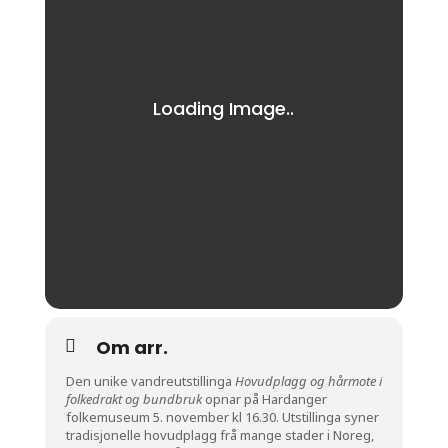
Om arr.
Den unike vandreutstillinga
Hovudplagg og hårmote i
folkedrakt og bundbruk
opnar på Hardanger
folkemuseum 5. november kl 16.30. Utstillinga syner
tradisjonelle hovudplagg frå mange stader i Noreg,