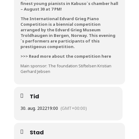
finest young pianists in Kabuso´s chamber hall
– August 30 at 7 PM!
The International Edvard Grieg Piano
Competition is a biennial competition
arranged by the Edvard Grieg Museum
Troldhaugen in Bergen, Norway. This evening
´s performers are participants of this
prestigeous competition.
>>> Read more about the competition here
Main sponsor: The foundation Stiftelsen Kristian
Gerhard Jebsen
Tid
30. aug. 2022
19:00
(GMT+00:00)
Stad