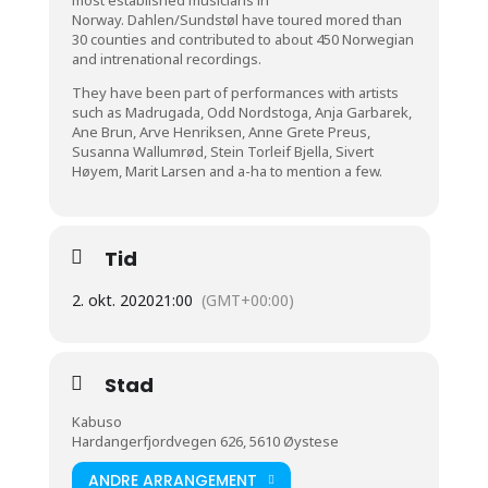
Norway. Dahlen/Sundstøl have toured mored than
30 counties and contributed to about 450 Norwegian
and intrenational recordings.
They have been part of performances with artists
such as Madrugada, Odd Nordstoga, Anja Garbarek,
Ane Brun, Arve Henriksen, Anne Grete Preus,
Susanna Wallumrød, Stein Torleif Bjella, Sivert
Høyem, Marit Larsen and a-ha to mention a few.
Tid
2. okt. 2020
21:00
(GMT+00:00)
Stad
Kabuso
Hardangerfjordvegen 626, 5610 Øystese
ANDRE ARRANGEMENT