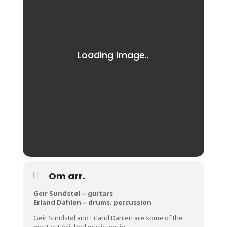
Om arr.
Geir Sundstøl – guitars
Erland Dahlen – drums. percussion
Geir Sundstøl and Erland Dahlen are some of the
most established musicians in