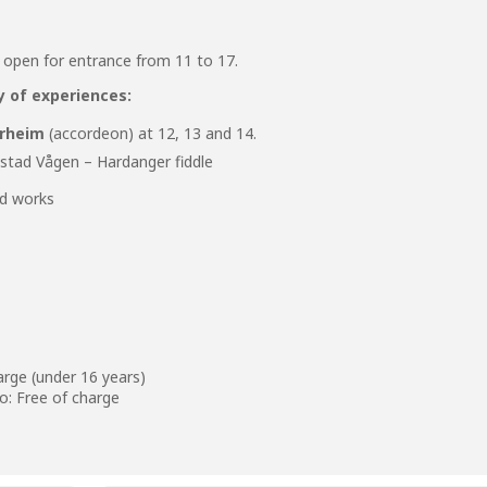
e open for entrance from 11 to 17.
y of experiences:
ørheim
(accordeon) at 12, 13 and 14.
ngstad Vågen – Hardanger fiddle
d works
arge (under 16 years)
so
: Free of charge