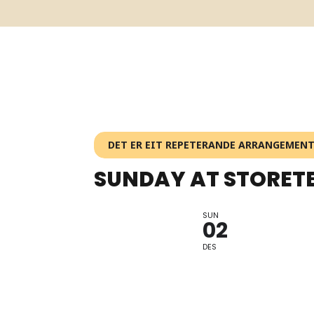
DET ER EIT REPETERANDE ARRANGEMEN
SUNDAY AT STORET
SUN
CONCERT / E
02
DES