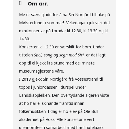
Om arr.
Me er særs glade for å ha Siri Norgård tilbake på
Mølstertunet i sommar! Vekedagar i juli vert det
minikonsertar på toradar kl 12.30, kl 13.30 og kl
14.30.
Konserten kl 12.30 er særskilt for born. Under
tittelen
Spel, song og segn med Siri,
er det lagt
opp til ei kjekk lita stund med dei minste
museumsgjestene våre.
I 2018 gjekk Siri Nordgård frå Vossestrand til
topps i juniorklassen i durspel under
Landskappleiken. Den overtydande sigeren viste
at ho har ei skinande framtid innan
folkemusikken. I dag er ho elev på Ole Bull
akademiet på Voss. Alle konsertane vert
gjennomført i samarbeid med hardingfela.no.