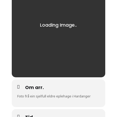
Om arr.
Foto frå ein sjelfull eldre eplehage i Hardanger