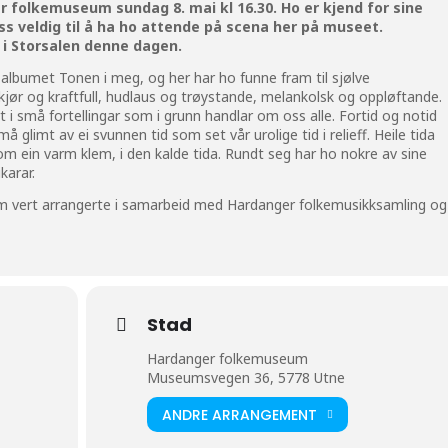
er folkemuseum sundag 8. mai kl 16.30.
Ho er kjend for sine
oss veldig til å ha ho attende på scena her på museet.
t i Storsalen denne dagen.
 albumet Tonen i meg, og her har ho funne fram til sjølve
jør og kraftfull, hudlaus og trøystande, melankolsk og oppløftande.
ert i små fortellingar som i grunn handlar om oss alle. Fortid og notid
glimt av ei svunnen tid som set vår urolige tid i relieff. Heile tida
 ein varm klem, i den kalde tida. Rundt seg har ho nokre av sine
karar.
 vert arrangerte i samarbeid med Hardanger folkemusikksamling og
Stad
Hardanger folkemuseum
Museumsvegen 36, 5778 Utne
ANDRE ARRANGEMENT