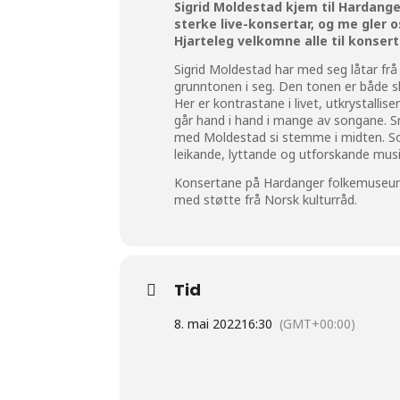
Sigrid Moldestad kjem til Hardang
sterke live-konsertar, og me gler 
Hjarteleg velkomne alle til konser
Sigrid Moldestad har med seg låtar frå
grunntonen i seg. Den tonen er både sk
Her er kontrastane i livet, utkrystallis
går hand i hand i mange av songane. Små 
med Moldestad si stemme i midten. Som
leikande, lyttande og utforskande musi
Konsertane på Hardanger folkemuseum
med støtte frå Norsk kulturråd.
Tid
8. mai 2022
16:30
(GMT+00:00)