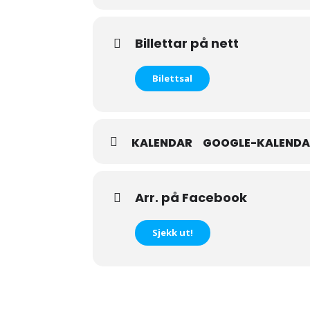
Billettar på nett
Bilettsal
KALENDAR
GOOGLE-KALEND
Arr. på Facebook
Sjekk ut!