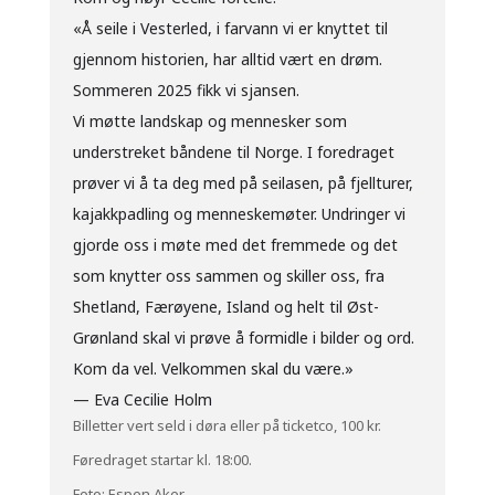
«Å seile i Vesterled, i farvann vi er knyttet til
gjennom historien, har alltid vært en drøm.
Sommeren 2025 fikk vi sjansen.
Vi møtte landskap og mennesker som
understreket båndene til Norge. I foredraget
prøver vi å ta deg med på seilasen, på fjellturer,
kajakkpadling og menneskemøter. Undringer vi
gjorde oss i møte med det fremmede og det
som knytter oss sammen og skiller oss, fra
Shetland, Færøyene, Island og helt til Øst-
Grønland skal vi prøve å formidle i bilder og ord.
Kom da vel. Velkommen skal du være.»
— Eva Cecilie Holm
Billetter vert seld i døra eller på ticketco, 100 kr.
Føredraget startar kl. 18:00.
Foto: Espen Aker