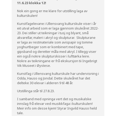
11.6.23 klokka 12!
Nok ein gong er me klare for utstilling laga av
kulturskulen!
Kunstfagelevane i Ullensvang kulturskule viser i år
eit utval arbeid som er laga gjennom skuleåret 2022-
23. Dei stiller ut teikningar i tusj og blyant, små
akvarellar, maleri i akryl og skulpturar. Skulpturane
er laga av restmateriale som avispapir og tomme
yoghurtbeger som er kombinert med tape,
gipsband og deretter måla med akryl. I tillegg viser
ein også nokre skulpturskisser i lufttørka leire.
Nokre av teikningane er frå ekskursjon tii Ingebrigt
Vik Museet i Øystese.
Kunstfag i Ullensvang kulturskule har undervisning i
Odda, Hauso og Jondal. Dette skuleåret har det
delteke 30 elevar i alderen 9 til 48 år.
Utstillinga står til 27.8.23.
I samband med opninga vert det og musikalske
innslag frå elevar ved musikkfaga i kulturskulen!
Meir info om desse kjem! Styrar Ingvild Hauso held
tale.