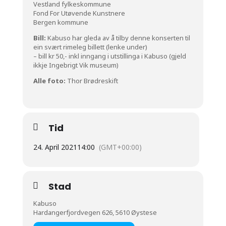
Vestland fylkeskommune
Fond For Utøvende Kunstnere
Bergen kommune
Bill:
Kabuso har gleda av å tilby denne konserten til
ein svært rimeleg billett (lenke under)
– bill kr 50,- inkl inngang i utstillinga i Kabuso (gjeld
ikkje Ingebrigt Vik museum)
Alle foto:
Thor Brødreskift
Tid
24. April 2021
14:00
(GMT+00:00)
Stad
Kabuso
Hardangerfjordvegen 626, 5610 Øystese