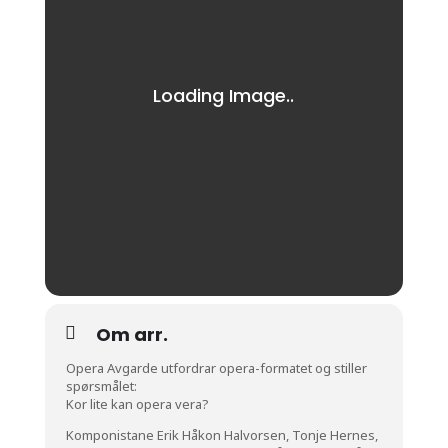
Om arr.
Opera Avgarde utfordrar opera-formatet og stiller
spørsmålet:
Kor lite kan opera vera?
Komponistane Erik Håkon Halvorsen, Tonje Hernes,