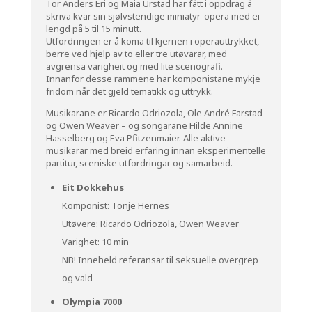
Tor Anders Eri og Maia Urstad har fått i oppdrag å
skriva kvar sin sjølvstendige miniatyr-opera med ei
lengd på 5 til 15 minutt.
Utfordringen er å koma til kjernen i operauttrykket,
berre ved hjelp av to eller tre utøvarar, med
avgrensa varigheit og med lite scenografi.
Innanfor desse rammene har komponistane mykje
fridom når det gjeld tematikk og uttrykk.
Musikarane er Ricardo Odriozola, Ole André Farstad
og Owen Weaver – og songarane Hilde Annine
Hasselberg og Eva Pfitzenmaier. Alle aktive
musikarar med breid erfaring innan eksperimentelle
partitur, sceniske utfordringar og samarbeid.
Eit Dokkehus
Komponist: Tonje Hernes
Utøvere: Ricardo Odriozola, Owen Weaver
Varighet: 10 min
NB! Inneheld referansar til seksuelle overgrep
og vald
Olympia 7000