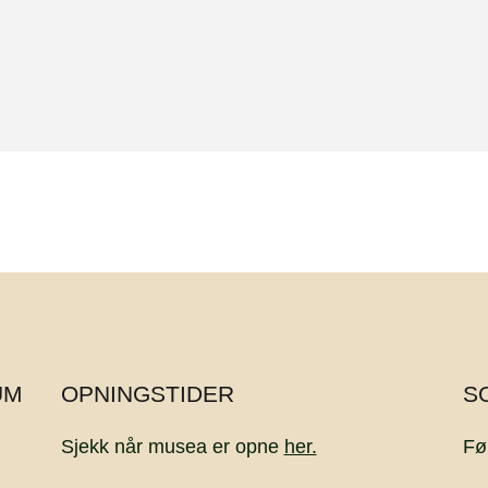
UM
OPNINGSTIDER
S
Sjekk når musea er opne
her.
Fø