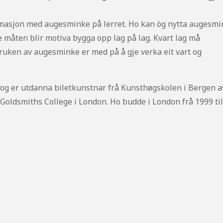
rmasjon med augesminke på lerret. Ho kan òg nytta augesm
ne måten blir motiva bygga opp lag på lag. Kvart lag må
 Bruken av augesminke er med på å gje verka eit vart og
n, og er utdanna biletkunstnar frå Kunsthøgskolen i Bergen a
oldsmiths College i London. Ho budde i London frå 1999 ti