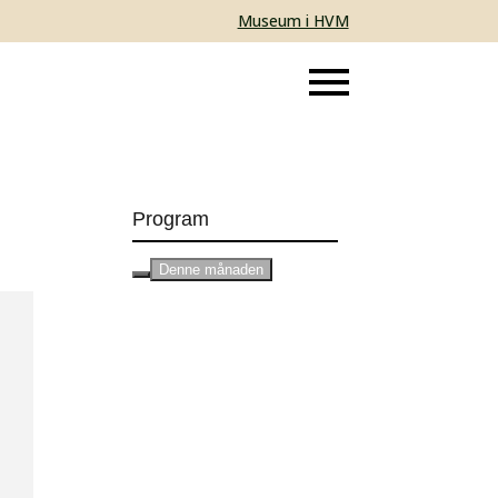
Museum i HVM
Program
Denne månaden