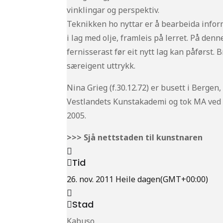
vinklingar og perspektiv.
Teknikken ho nyttar er å bearbeida info
i lag med olje, framleis på lerret. På den
fernisserast før eit nytt lag kan påførst.
særeigent uttrykk.
Nina Grieg (f.30.12.72) er busett i Berge
Vestlandets Kunstakademi og tok MA ved G
2005.
>>> Sjå nettstaden til kunstnaren
Tid
26. nov. 2011
Heile dagen
(GMT+00:00)
Stad
Kabuso