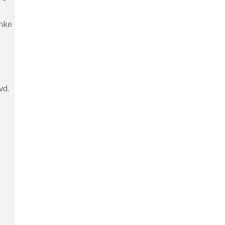
inke
vd.
l