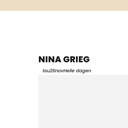
NINA GRIEG
lau
26
nov
Heile dagen
There