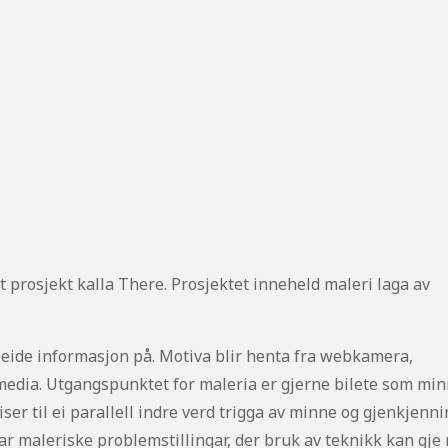
 prosjekt kalla There. Prosjektet inneheld maleri laga av
beide informasjon på. Motiva blir henta fra webkamera,
emedia. Utgangspunktet for maleria er gjerne bilete som mi
viser til ei parallell indre verd trigga av minne og gjenkjenni
rar maleriske problemstillingar, der bruk av teknikk kan gje