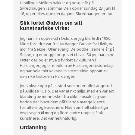
Utstillinga Mellom bakkar og berg står på
Skredhaugen i sommar. Den opnar sundag 23. juni kl
18, og er elles ope dei dagane Skredhaugen er ope.
Slik fortel Øidvin om sitt
kunstnariske virke:
Jeg har min oppvekst i Oslo, der jeg ble født i 1950.
Mine foreldre var fra Hardanger. Far var fra Ulvik, og
mor fra Sekse i Ullensvang. De bodde i senere år på
Sekse, og er begge begravet i Ulvik. Så jeg har mine
røtter der, og er mye påvirket av kulturen i
Hardanger. Jeg er medlem av Hardanger historielag,
og har hele mitt voksne liv vært veldig opptatt av
den rike historien i Hardanger.
Jeg vokste opp på et sted som heter Lille Langerud
på Abildsø i Oslo. Det var et rikt miljø, med en variert
blanding av mennesker fra ulike sosiale lag som
bodde der, blant dem påfallende mange kjente
forfattere og kunstnere. Noe som helt sikkert ga
inspirasjon til meg og flere andre unge til å bli
kunstnere. Det var helt naturlig.
Utdanning