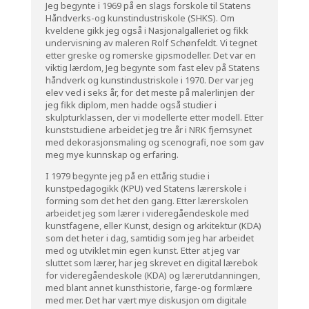
Jeg begynte i 1969 på en slags forskole til Statens
Håndverks-og kunstindustriskole (SHKS). Om
kveldene gikk jeg også i Nasjonalgalleriet og fikk
undervisning av maleren Rolf Schønfeldt. Vi tegnet
etter greske og romerske gipsmodeller. Det var en
viktig lærdom, Jeg begynte som fast elev på Statens
håndverk og kunstindustriskole i 1970. Der var jeg
elev ved i seks år, for det meste på malerlinjen der
jeg fikk diplom, men hadde også studier i
skulpturklassen, der vi modellerte etter modell. Etter
kunststudiene arbeidet jeg tre år i NRK fjernsynet
med dekorasjonsmaling og scenografi, noe som gav
meg mye kunnskap og erfaring.
I 1979 begynte jeg på en ettårig studie i
kunstpedagogikk (KPU) ved Statens lærerskole i
forming som det het den gang. Etter lærerskolen
arbeidet jeg som lærer i videregåendeskole med
kunstfagene, eller Kunst, design og arkitektur (KDA)
som det heter i dag, samtidig som jeg har arbeidet
med og utviklet min egen kunst. Etter at jeg var
sluttet som lærer, har jeg skrevet en digital lærebok
for videregåendeskole (KDA) og lærerutdanningen,
med blant annet kunsthistorie, farge-og formlære
med mer. Det har vært mye diskusjon om digitale