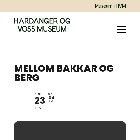
Museum i HVM
MELLOM BAKKAR OG
BERG
SUN
UTSTILLING AV ROLF
SUN
23
04
ØIDVIN
AUG
JUN