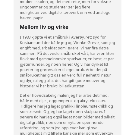
medier i skolen, og det med rette, men for voksne
ungdommer og studenter ser jeg flere
muligheter ved digitale læreverk enn ved analoge
bøker i papir.
Mellom liv og virke
I 1983 kjøpte vi et småbruk i Averøy, rett syd for
Kristiansund der både jeg og Wenke Greve, som jeg
er gift med, arbeidet som lærere. Vi har fire døtre
sammen. På det vesle småbruket vårt, har vi en liten
flokk med gammelnorske spælsauer, en hest, et par
gjeterhunder, og noen høner. Og vi har dyrket litt
poteter og grønnsaker til eget bruk. Arbeidet på
småbruket har gitt oss en verdifull nærhet til natur
og dyr, i tillegg til at det har gitt gode motiver og
historier vi har brukt i billedkunsten.
Det er hovedsakelig maleri jeg har arbeidet med,
både med olje-, eggtempera- og akrylteknikker.
Tidligere har jeg laget grafikk i linoleumsteknikk og
som tresnitt. Og jeg har laget noen skulpturer. I
senere tid har jeg også laget noen bilder med såkalt
digital grafikk, noe som er nytt, en spennende
utfordring, og som jeg opplever kan gi nye
muligheter. I mitt tilfelle kanskje mer som et verktøy