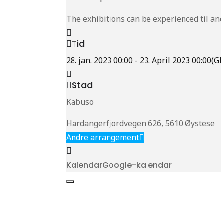
The exhibitions can be experienced til and
Tid
28. jan. 2023
00:00
-
23. April 2023
00:00
(G
Stad
Kabuso
Hardangerfjordvegen 626, 5610 Øystese
Andre arrangement
Kalendar
Google-kalendar