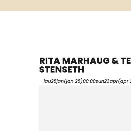
RITA MARHAUG & TE
STENSETH
lau
28
jan
(jan 28)
00:00
sun
23
apr
(apr 