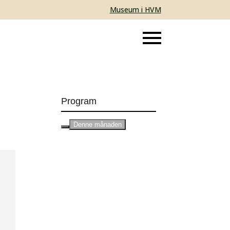
Museum i HVM
Program
Denne månaden