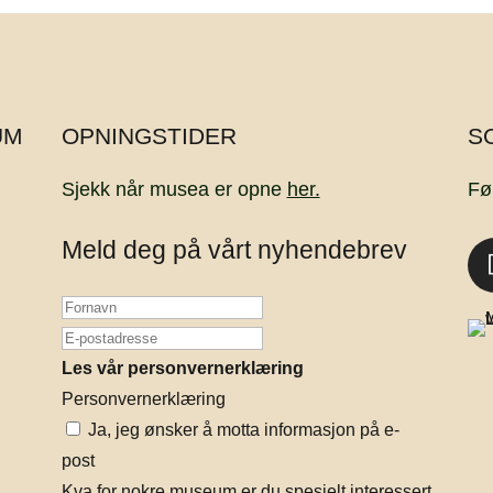
UM
OPNINGSTIDER
S
Sjekk når musea er opne
her.
Fø
Meld deg på vårt nyhendebrev
Les vår personvernerklæring
Personvernerklæring
Ja, jeg ønsker å motta informasjon på e-
post
Kva for nokre museum er du spesielt interessert