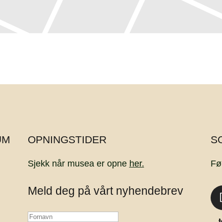
UM
OPNINGSTIDER
S
Sjekk når musea er opne
her.
Fø
Meld deg på vårt nyhendebrev