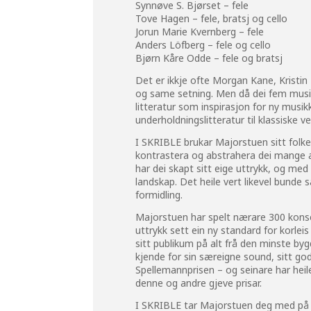
Synnøve S. Bjørset – fele
Tove Hagen – fele, bratsj og cello
Jorun Marie Kvernberg – fele
Anders Löfberg – fele og cello
Bjørn Kåre Odde – fele og bratsj
Det er ikkje ofte Morgan Kane, Kristi
og same setning. Men då dei fem musik
litteratur som inspirasjon for ny musi
underholdningslitteratur til klassiske 
I SKRIBLE brukar Majorstuen sitt folke
kontrastera og abstrahera dei mange 
har dei skapt sitt eige uttrykk, og med
landskap. Det heile vert likevel bunde
formidling.
Majorstuen har spelt nærare 300 konse
uttrykk sett ein ny standard for korleis
sitt publikum på alt frå den minste bygd
kjende for sin særeigne sound, sitt go
Spellemannprisen – og seinare har heile
denne og andre gjeve prisar.
I SKRIBLE tar Majorstuen deg med på 