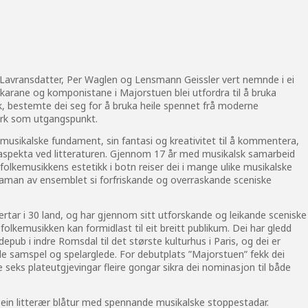
n Lavransdatter, Per Waglen og Lensmann Geissler vert nemnde i ei
arane og komponistane i Majorstuen blei utfordra til å bruka
kk, bestemte dei seg for å bruka heile spennet frå moderne
verk som utgangspunkt.
musikalske fundament, sin fantasi og kreativitet til å kommentera,
aspekta ved litteraturen. Gjennom 17 år med musikalsk samarbeid
 folkemusikkens estetikk i botn reiser dei i mange ulike musikalske
 saman av ensemblet si forfriskande og overraskande sceniske
rtar i 30 land, og har gjennom sitt utforskande og leikande sceniske
 folkemusikken kan formidlast til eit breitt publikum. Dei har gledd
epub i indre Romsdal til det største kulturhus i Paris, og dei er
de samspel og spelarglede. For debutplats ”Majorstuen” fekk dei
 seks plateutgjevingar fleire gongar sikra dei nominasjon til både
ein litterær blåtur med spennande musikalske stoppestadar.