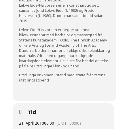
Kabuso frå 21. april 2010.
Lekve Eide/Halvorsen er ein kunstnarduo sett
saman av Jorid Lekve Eide (f. 1982) og Frode
Halvorsen (f. 1980). Duoen har samarbeidd sidan
2019.
Lekve Eide/Halvorsen er begge utdanna
biletkunstnarar med bachelor og mastergrad frå
Statens kunstakademi i Oslo, The Finnish Academy
of Fine Arts og Iceland Academy of The Arts.
Duoen arbeider innanfor ei rekkje ulike teknikkar og
materiale. Ofte med utgangspunkt i kjende
kvardagslege element. Dei siste åra har dei delteke
på fleire utstillingar i inn- og utland.
Utstillinga er komen i stand med støtte frå Statens
utstillingsstipend
Tid
21. April 2010
00:00
(GMT+00:00)