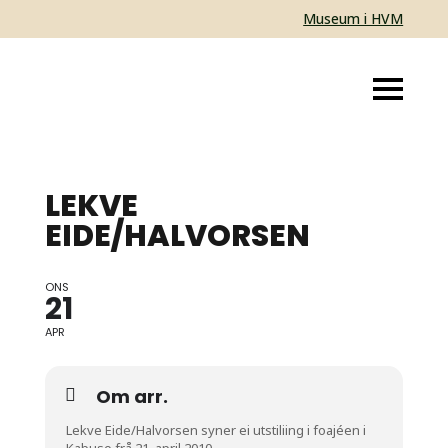
Museum i HVM
LEKVE
EIDE/HALVORSEN
ONS
21
APR
Om arr.
Lekve Eide/Halvorsen syner ei utstiliing i foajéen i