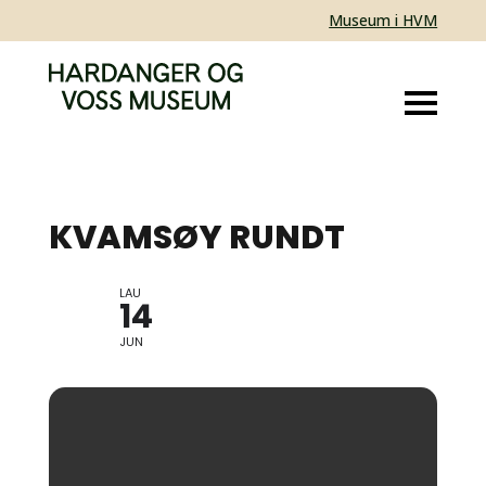
Museum i HVM
KVAMSØY RUNDT
LAU
START VED HARDANGER
14
FARTØYVERNSENTER
JUN