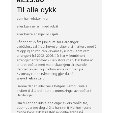
Til alle dykk
som har robåter i tre
eller kjenner ein med robåt
eller berre ønskjer ro i sjela
I år er det 25 års jubileum for Hardanger
trebåtfestival. I det høvet ynskjer vi å markere med å
ta opp igjen roturen «Kvamsøy rundt» som vart
arrangert frå 2002- 2006. I år har vi kombinert
arrangementet med « Den store roen. Det betyr at
andre robåtar med mannskap kjem tilreisande
denne helgen og mellom anna vert med på
Kvamsøy rundt. Påmelding gjør du på
www.trebaat.no
Denne dagen eller heile helgen vert du soleis
invitert til å ta del i denne mønstringa av robåtar i
Hardanger.
Om du er den lukkelege eigar av ein robåt i tre,
oppmodar me deg til å ta han inn til Norheimsund
fredag kveld
slik at resten av deltakarane på