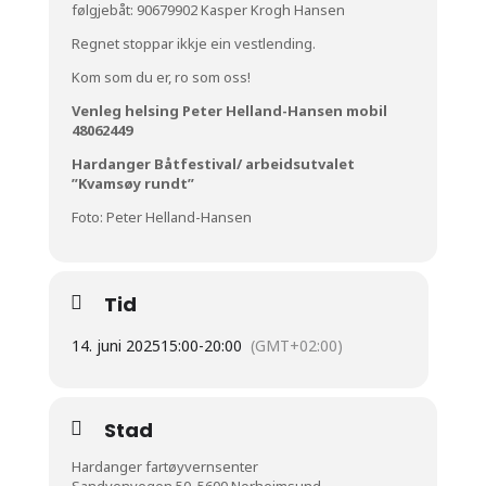
følgjebåt: 90679902 Kasper Krogh Hansen
Regnet stoppar ikkje ein vestlending.
Kom som du er, ro som oss!
Venleg helsing Peter Helland-Hansen mobil
48062449
Hardanger Båtfestival/ arbeidsutvalet
”Kvamsøy rundt”
Foto: Peter Helland-Hansen
Tid
14. juni 2025
15:00
-
20:00
(GMT+02:00)
Stad
Hardanger fartøyvernsenter
Sandvenvegen 50, 5600 Norheimsund