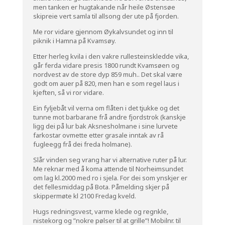
men tanken er hugtakande når heile Østensøe
skipreie vert samla til allsong der ute på fjorden.
Me ror vidare gjennom Øykalvsundet og inn til
piknik i Hamna på Kvamsøy.
Etter herleg kvila i den vakre rullesteinskledde vika,
går ferda vidare presis 1800 rundt Kvamsøen og
nordvest av de store dyp 859 muh.. Det skal være
godt om auer på 820, men han e som regel laus i
kjeften, så vi ror vidare.
Ein fyljebåt vil verna om flåten i det tjukke og det
tunne mot barbarane frå andre fjordstrok (kanskje
ligg dei på lur bak Aksnesholmane i sine lurvete
farkostar ovmette etter grasale inntak av rå
fugleegg frå dei freda holmane).
Slår vinden seg vrang har vi alternative ruter på lur.
Me reknar med å koma attende til Norheimsundet
om lag kl.2000 med ro i sjela. For dei som ynskjer er
det fellesmiddag på Bota. Påmelding skjer på
skippermøte kl 2100 Fredag kveld.
Hugs redningsvest, varme klede og regnkle,
nistekorg og ”nokre pølser til at grille”! Mobilnr. til