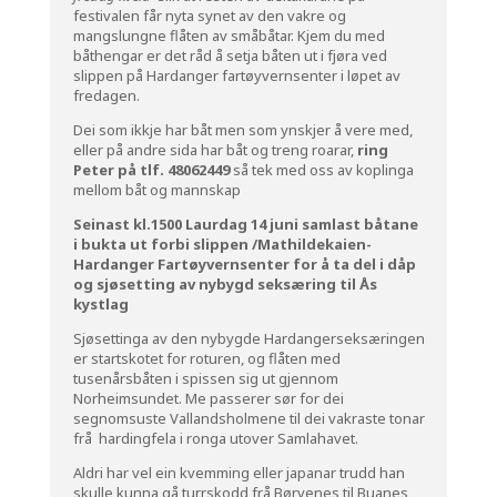
festivalen får nyta synet av den vakre og
mangslungne flåten av småbåtar. Kjem du med
båthengar er det råd å setja båten ut i fjøra ved
slippen på Hardanger fartøyvernsenter i løpet av
fredagen.
Dei som ikkje har båt men som ynskjer å vere med,
eller på andre sida har båt og treng roarar,
ring
Peter på tlf. 48062449
så tek med oss av koplinga
mellom båt og mannskap
Seinast kl.1500 Laurdag 14 juni samlast båtane
i bukta ut forbi slippen /Mathildekaien-
Hardanger Fartøyvernsenter for å ta del i dåp
og sjøsetting av nybygd seksæring til Ås
kystlag
Sjøsettinga av den nybygde Hardangerseksæringen
er startskotet for roturen, og flåten med
tusenårsbåten i spissen sig ut gjennom
Norheimsundet. Me passerer sør for dei
segnomsuste Vallandsholmene til dei vakraste tonar
frå hardingfela i ronga utover Samlahavet.
Aldri har vel ein kvemming eller japanar trudd han
skulle kunna gå turrskodd frå Børvenes til Buanes,