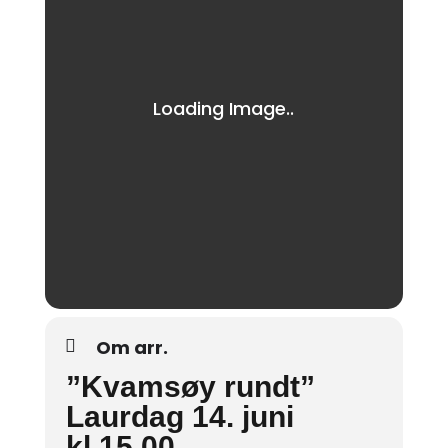
Om arr.
”Kvamsøy rundt”
Laurdag 14. juni
kl.15.00