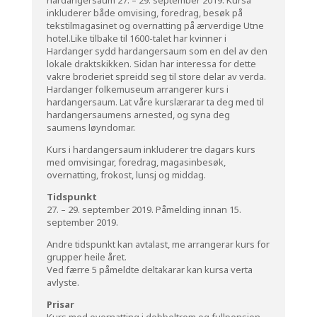
inkluderer både omvising, foredrag, besøk på
tekstilmagasinet og overnatting på ærverdige Utne
hotel.Like tilbake til 1600-talet har kvinner i
Hardanger sydd hardangersaum som en del av den
lokale draktskikken. Sidan har interessa for dette
vakre broderiet spreidd seg til store delar av verda.
Hardanger folkemuseum arrangerer kurs i
hardangersaum. Lat våre kurslærarar ta deg med til
hardangersaumens arnested, og syna deg
saumens løyndomar.
Kurs i hardangersaum inkluderer tre dagars kurs
med omvisingar, foredrag, magasinbesøk,
overnatting, frokost, lunsj og middag.
Tidspunkt
27. – 29. september 2019. Påmelding innan 15.
september 2019.
Andre tidspunkt kan avtalast, me arrangerar kurs for
grupper heile året.
Ved færre 5 påmeldte deltakarar kan kursa verta
avlyste.
Prisar
Kurs med overnatting i dobbeltrom og fullpensjon