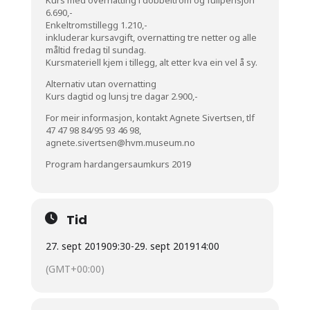
6.690,-
Enkeltromstillegg 1.210,-
inkluderar kursavgift, overnatting tre netter og alle
måltid fredag til sundag.
Kursmateriell kjem i tillegg, alt etter kva ein vel å sy.
Alternativ utan overnatting
Kurs dagtid og lunsj tre dagar 2.900,-
For meir informasjon, kontakt Agnete Sivertsen, tlf
47 47 98 84/95 93 46 98,
agnete.sivertsen@hvm.museum.no
Program hardangersaumkurs 2019
Tid
27. sept 2019
09:30
-
29. sept 2019
14:00
(GMT+00:00)