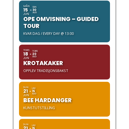
MÅN
SUN
15
30
AUG
JUN
OPE OMVISNING – GUIDED
TOUR
KVAR DAG / EVERY DAY @ 13:00
TORS
TORS
18
20
AUG
JUN
KROTAKAKER
OPPLEV TRADISJONSBAKST
SUN
LAU
21
15
AUG
JUN
BEE HARDANGER
KUNSTUTSTILLING
SUN
LAU
21
15