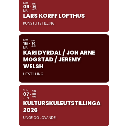
LAU
SUN
09
30
AUG
MAI
LARS KORFF LOFTHUS
KUNSTUTSTILLING
LAU
SUN
16
30
AUG
MAI
KARI DYRDAL / JON ARNE
MOGSTAD / JEREMY
WELSH
UTSTILLING
SUN
SUN
07
30
AUG
JUN
KULTURSKULEUTSTILLINGA
2026
UNGE OG LOVANDE!