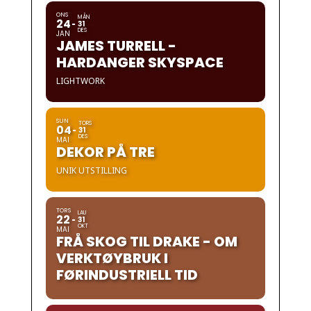
ONS
MÅN
24
31
DES
JAN
JAMES TURRELL -
HARDANGER SKYSPACE
LIGHTWORK
SUN
TORS
04
31
DES
MAI
DEKOR PÅ TRE
UNIK UTSTILLING
TORS
LAU
22
31
OKT
MAI
FRÅ SKOG TIL DRAKE - OM
VERKTØYBRUK I
FØRINDUSTRIELL TID