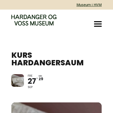
Museum i HVM
KURS
HARDANGERSAUM
FRE
LÆR Å SY
SUN
27
29
HARDANGERSAUM SLIK
ME GJER DET I
SEP
HARDANGER!