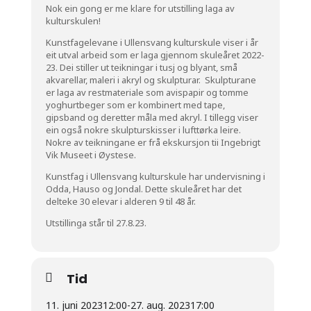
Nok ein gong er me klare for utstilling laga av
kulturskulen!
Kunstfagelevane i Ullensvang kulturskule viser i år
eit utval arbeid som er laga gjennom skuleåret 2022-
23. Dei stiller ut teikningar i tusj og blyant, små
akvarellar, maleri i akryl og skulpturar. Skulpturane
er laga av restmateriale som avispapir og tomme
yoghurtbeger som er kombinert med tape,
gipsband og deretter måla med akryl. I tillegg viser
ein også nokre skulpturskisser i lufttørka leire.
Nokre av teikningane er frå ekskursjon tii Ingebrigt
Vik Museet i Øystese.
Kunstfag i Ullensvang kulturskule har undervisning i
Odda, Hauso og Jondal. Dette skuleåret har det
delteke 30 elevar i alderen 9 til 48 år.
Utstillinga står til 27.8.23.
Tid
11. juni 2023
12:00
-
27. aug. 2023
17:00