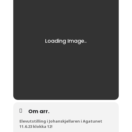
Om arr.
Elevutstilling i Johanskjellaren i Agatunet
11.6.23 klokka 12!