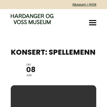
Museum i HVM
KONSERT: SPELLEMENN
LAU
NILS ØKLAND, BENEDICTE
08
MAURSETH OG HÅKON
STENE
JUN