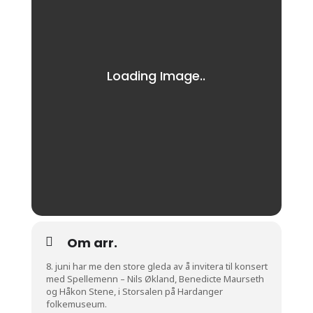
Om arr.
8. juni har me den store gleda av å invitera til konsert
med Spellemenn – Nils Økland, Benedicte Maurseth
og Håkon Stene, i Storsalen på Hardanger
folkemuseum.