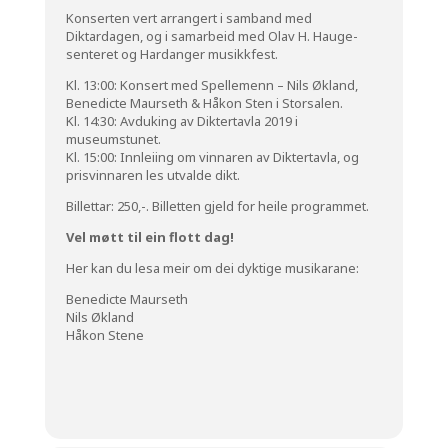
Konserten vert arrangert i samband med
Diktardagen
, og i samarbeid med
Olav H. Hauge-
senteret
og
Hardanger musikkfest.
Kl. 13:00: Konsert med Spellemenn – Nils Økland,
Benedicte Maurseth & Håkon Sten i Storsalen.
Kl. 14:30: Avduking av Diktertavla 2019 i
museumstunet.
Kl. 15:00: Innleiing om vinnaren av Diktertavla, og
prisvinnaren les utvalde dikt.
Billettar: 250,-. Billetten gjeld for heile programmet.
Vel møtt til ein flott dag!
Her kan du lesa meir om dei dyktige musikarane:
Benedicte Maurseth
Nils Økland
Håkon Stene