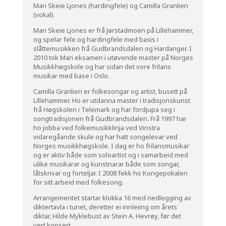
Mari Skeie Ljones (hardingfele) og Camilla Granlien
(vokal).
Mari Skeie Ljones er frå Jørstadmoen på Lillehammer,
og spelar fele og hardingfele med basis i
slåttemusikken frå Gudbrandsdalen og Hardanger.
I
2010 tok Mari eksamen i utøvende master på Norges
Musikkhøgskole og har sidan det vore frilans
musikar med base i Oslo.
Camilla Granlien er folkesongar og artist, busett på
Lillehammer.
Ho er utdanna master i tradisjonskunst
frå Høgskolen i Telemark og har fordjupa seg i
songtradisjonen frå Gudbrandsdalen. Frå 1997 har
ho jobba ved folkemusikklinja ved Vinstra
vidaregåande skule og har hatt songelevar ved
Norges musikkhøgskole. I dag er ho frilansmusikar
og er aktiv både som soloartist og i samarbeid med
ulike musikarar og kunstnarar både som songar,
låtskrivar og forteljar.
I 2008 fekk ho Kongepokalen
for sitt arbeid med folkesong.
Arrangementet startar klokka 16 med nedlegging av
diktertavla i tunet, deretter ei innleiing om årets
diktar, Hilde Myklebust av Stein A. Hevrøy, før det
vert konsert.