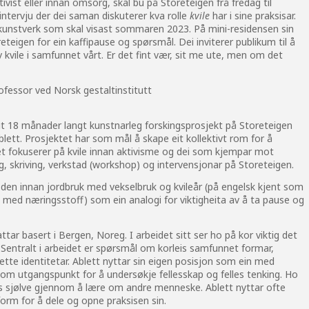
ivist eller innan omsorg, skal bu på Storeteigen frå fredag til
 intervju der dei saman diskuterer kva rolle
kvile
har i sine praksisar.
 kunstverk som skal visast sommaren 2023. På mini-residensen sin
teigen for ein kaffipause og spørsmål. Dei inviterer publikum til å
 kvile i samfunnet vårt. Er det fint vær, sit me ute, men om det
rofessor ved Norsk gestaltinstitutt
it 18 månader langt kunstnarleg forskingsprosjekt på Storeteigen
lett. Prosjektet har som mål å skape eit kollektivt rom for å
eåret fokuserer på kvile innan aktivisme og dei som kjempar mot
g, skriving, verkstad (workshop) og intervensjonar på Storeteigen.
oden innan jordbruk med vekselbruk og kvileår (på engelsk kjent som
på med næringsstoff) som ein analogi for viktigheita av å ta pause og
ttar basert i Bergen, Noreg. I arbeidet sitt ser ho på kor viktig det
. Sentralt i arbeidet er spørsmål om korleis samfunnet formar,
tte identitetar. Ablett nyttar sin eigen posisjon som ein med
 som utgangspunkt for å undersøkje fellesskap og felles tenking. Ho
oss sjølve gjennom å lære om andre menneske. Ablett nyttar ofte
orm for å dele og opne praksisen sin.