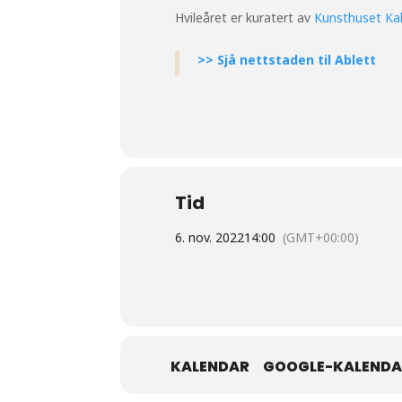
Hvileåret er kuratert av
Kunsthuset K
>> Sjå nettstaden til Ablett
Tid
6. nov. 2022
14:00
(GMT+00:00)
KALENDAR
GOOGLE-KALEND