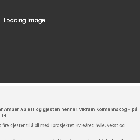
ar Amber Ablett og gjesten hennar, Vikram Kolmannskog – på
 14!
ire gjester til å bli med i prosjektet Hvileåret: hvile, vekst og