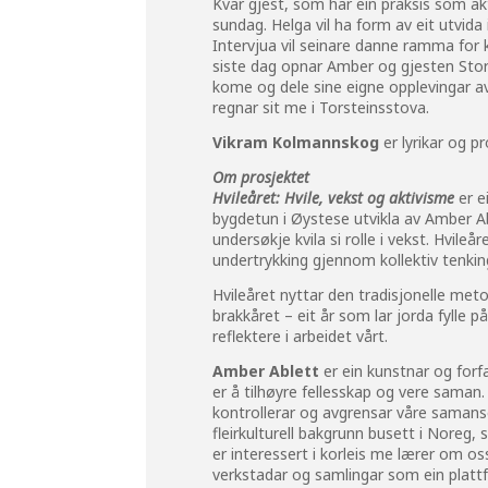
Kvar gjest, som har ein praksis som akt
sundag. Helga vil ha form av eit utvida
Intervjua vil seinare danne ramma for
siste dag opnar Amber og gjesten Store
kome og dele sine eigne opplevingar av
regnar sit me i Torsteinsstova.
Vikram Kolmannskog
er lyrikar og p
Om prosjektet
Hvileåret: Hvile, vekst og aktivisme
er e
bygdetun i Øystese utvikla av Amber Ab
undersøkje kvila si rolle i vekst. Hvil
undertrykking gjennom kollektiv tenkin
Hvileåret nyttar den tradisjonelle met
brakkåret – eit år som lar jorda fylle 
reflektere i arbeidet vårt.
Amber Ablett
er ein kunstnar og forfa
er å tilhøyre fellesskap og vere saman
kontrollerar og avgrensar våre samanse
fleirkulturell bakgrunn busett i Noreg,
er interessert i korleis me lærer om 
verkstadar og samlingar som ein plattf