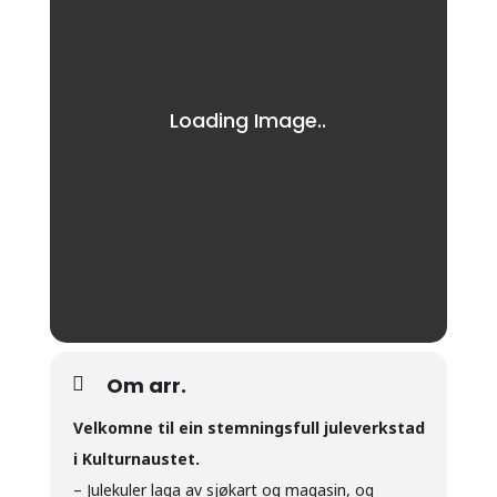
Om arr.
Velkomne til ein stemningsfull juleverkstad
i Kulturnaustet.
– Julekuler laga av sjøkart og magasin, og