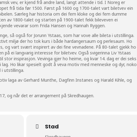
amsk vev, er kjend frå andre land, langt attende i tid. I Noreg er
pet frå tida før 1500. Først på 1600 og 1700-talet vart biletvev ein
 bibelen. Særleg har historia om dei fem kloke og dei fem dumme
ten av 1800-talet og starten på 1900-talet fekk bileveven ei
kjende vevarar som Frida Hansen og Hannah Ryggen.
ge, så også for Jorunn Ystaas, som har vove alle bileta i utstillinga.
it aktivt miljø der ho tok kurs i både hardangersaum og perlesaum. Ho
, og vart svært inspirert av dei fine vevnadene. På 80-talet gjekk ho
n på ei langvarig interesse for biletvev. Også svigerinna Liv Ystaas
il stor inspirasjon. Vevinga gjer ho heime, og kvar 14. dag er dei seks
 lag. Ho likar spesielt godt å veva motiv med menneske og dyr, noko
 utstillinga.
motiv laga av Gerhard Munthe, Dagfinn Instanes og Harald Kihle, og
-17, og når det er arrangement på Skredhaugen.
Stad
Skredhaugen