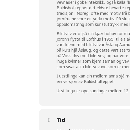
Vevnader i gobelinteknikk, også kalla fl
Baldishol-teppet det eldste bevarte tep
tradisjon i Noreg, ofte med motiv frå
jomfruene vore eit ynda motiv. På slut
oppblomstring som kunstuttrykk med 
Biletvev er også ein kjær hobby for man
Joronn flytta til Lofthus i 1955, til e
vart kjend med biletvevar Åslaug Aarhus
på kurs hjå Åslaug, og dette vart starte
på Voss driv med biletvev, og har vore t
ihuga kvinner som kjem saman og vev i
som visar att i biletvevane som er med i
I utstillinga kan ein mellom anna sjå 
ein versjon av Baldisholteppet.
Utstillinga er ope sundagar mellom 12
Tid