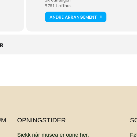
5781 Lofthus
ANDRE ARRANGEMENT
AR
UM
OPNINGSTIDER
S
Sjekk når musea er opne
her.
Fø