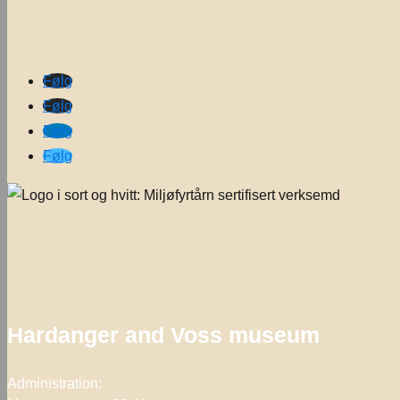
Følg
Følg
Følg
Følg
Hardanger and Voss museum
Administration: