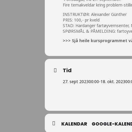
Fire temakveldar kring problem-stilli
INSTRUKTØR: Alexander Günther
PRIS: 100,- pr kveld
STAD: Hardanger fartøyvernsenter,
SPØRSMÅL & PÅMELDING:
fartoy
>>> Sjå heile kursprogrammet vå
Tid
27. sept 2023
00:00
-
18. okt. 2023
00:
KALENDAR
GOOGLE-KALEN