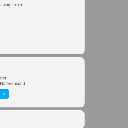
ordningar m.m.
nter
 Norheimsund
T