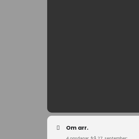
Om arr.
4 onsdagar, frå 27. september: