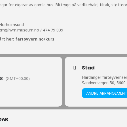
ngar for eigarar av gamle hus. Bli trygg på vedlikehald, tiltak, støtte
 Norheimsund
vern@hvm.museum.no /
474 79 839
rt her: fartoyvern.no/kurs
Stad
Hardanger fartøyvernse
00
(GMT+00:00)
Sandvenvegen 50, 5600
ANDRE ARRANGEMEN
DAR