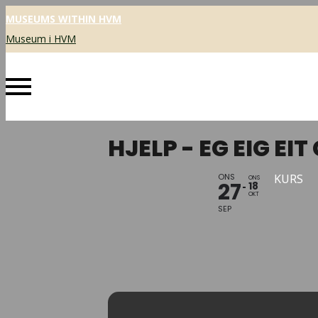
MUSEUMS WITHIN HVM
Museum i HVM
HJELP - EG EIG EI
ONS
KURS
ONS
27
18
OKT
SEP