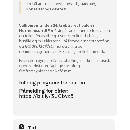
Trebåtar, Tradisjonshandverk, Marknad,
Konsertar og Folkefest.
Velkomen til den 24. trebåtfestivalen i
Norheimsund!
For 2. år på rad har me to festivaler i
en felles fetsivalhelg. I sentrum finn du båtar,
husflid og musikkscene. På fartøyvernsenteret finn
du
Handverksgildet
, med utstilling og
demonstrasjoner av ulike tradisjonelle handverk.
Festivalen byr på folkeliv, utstilling, marknad, musikk,
opne verkstader, faglege føredrag,
filmframsyningar og kafé m.m.
Info og program:
trebaat.no
Påmelding for båter:
https://bit.ly/3UCbvz5
Tid