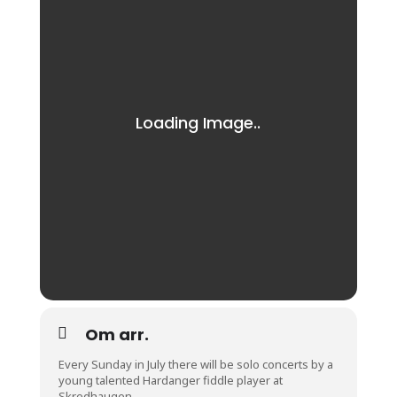
Om arr.
Every Sunday in July there will be solo concerts by a
young talented Hardanger fiddle player at
Skredhaugen