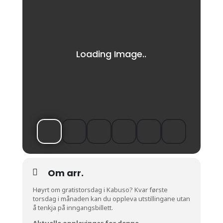
Om arr.
Høyrt om gratistorsdag i Kabuso? Kvar første
torsdag i månaden kan du oppleva utstillingane utan
å tenkja på inngangsbillett.
Aktuelle opplevingar for denne