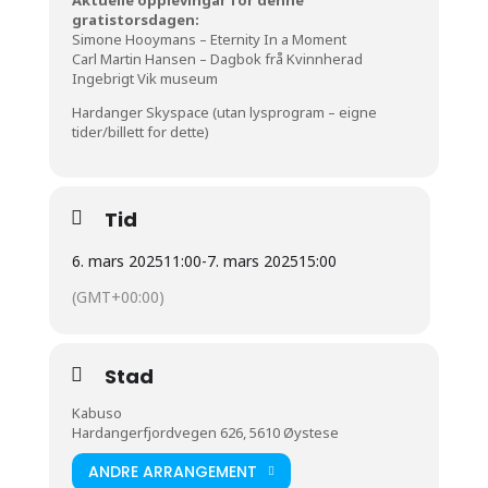
gratistorsdagen:
Simone Hooymans – Eternity In a Moment
Carl Martin Hansen – Dagbok frå Kvinnherad
Ingebrigt Vik museum
Hardanger Skyspace
(utan lysprogram – eigne
tider/billett for dette)
Tid
6. mars 2025
11:00
-
7. mars 2025
15:00
(GMT+00:00)
Stad
Kabuso
Hardangerfjordvegen 626, 5610 Øystese
ANDRE ARRANGEMENT