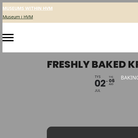
MUSEUMS WITHIN HVM
Museum i HVM
FRESHLY BAKED 
TYS
BAKIN
TYS
02
06
AUG
JUL