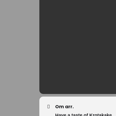
Om arr.
Have a taste of Krotakake