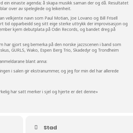
med ein einaste agenda; å skapa musikk saman der og då. Resultatet
blar over av speleglede og leikenheit.
kan velkjente navn som Paul Motian, Joe Lovano og Bill Frisell
t tid opparbeidd seg sitt eige sterke uttrykk der improvisasjon og
eptember kjem debutplata på Odin Records, og bandet dreg på
om har gjort seg bemerka på den norske jazzscenen i band som
skus, GURLS, Wako, Espen Berg Trio, Skadedyr og Trondheim
v anmeldarane blant anna:
ringen i salen gir ekstranummer, og jeg for min del har allerede
lig har satt merker i sjel og hjerte er det denne»
Stad