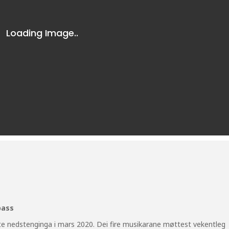
bass
lte nedstenginga i mars 2020. Dei fire musikarane møttest vekentleg