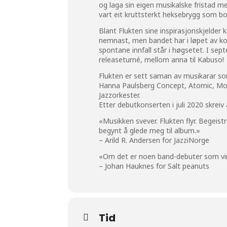
og laga sin eigen musikalske fristad 
vart eit kruttsterkt heksebrygg som bo
Blant Flukten sine inspirasjonskjelder 
nemnast, men bandet har i løpet av kor
spontane innfall står i høgsetet. I s
releaseturné, mellom anna til Kabuso!
Flukten er sett saman av musikarar s
Hanna Paulsberg Concept, Atomic, Mo
Jazzorkester.
Etter debutkonserten i juli 2020 skrei
«Musikken svever. Flukten flyr. Begeist
begynt å glede meg til album.»
– Arild R. Andersen for JazziNorge
«Om det er noen band-debuter som virke
– Johan Hauknes for Salt peanuts
Tid