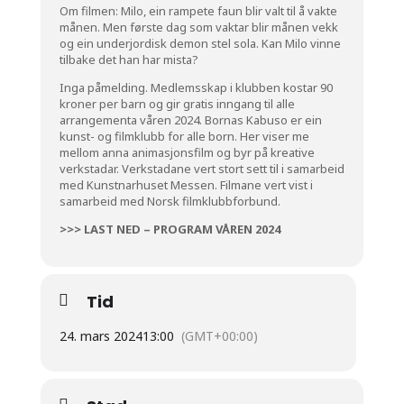
Om filmen: Milo, ein rampete faun blir valt til å vakte
månen. Men første dag som vaktar blir månen vekk
og ein underjordisk demon stel sola. Kan Milo vinne
tilbake det han har mista?
Inga påmelding. Medlemsskap i klubben kostar 90
kroner per barn og gir gratis inngang til alle
arrangementa våren 2024. Bornas Kabuso er ein
kunst- og filmklubb for alle born. Her viser me
mellom anna animasjonsfilm og byr på kreative
verkstadar. Verkstadane vert stort sett til i samarbeid
med Kunstnarhuset Messen. Filmane vert vist i
samarbeid med Norsk filmklubbforbund.
>>> LAST NED – PROGRAM VÅREN 2024
Tid
24. mars 2024
13:00
(GMT+00:00)