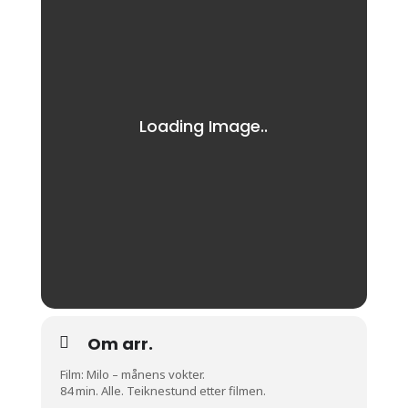
Om arr.
Film: Milo – månens vokter.
84 min. Alle. Teiknestund etter filmen.