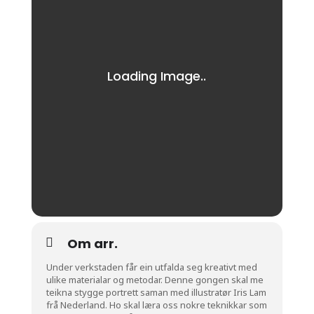
Om arr.
Under verkstaden får ein utfalda seg kreativt med
ulike materialar og metodar. Denne gongen skal me
teikna stygge portrett saman med illustratør Iris Lam
frå Nederland. Ho skal læra oss nokre teknikkar som