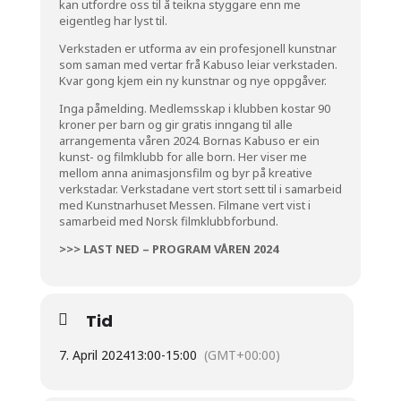
kan utfordre oss til å teikna styggare enn me
eigentleg har lyst til.
Verkstaden er utforma av ein profesjonell kunstnar
som saman med vertar frå Kabuso leiar verkstaden.
Kvar gong kjem ein ny kunstnar og nye oppgåver.
Inga påmelding. Medlemsskap i klubben kostar 90
kroner per barn og gir gratis inngang til alle
arrangementa våren 2024. Bornas Kabuso er ein
kunst- og filmklubb for alle born. Her viser me
mellom anna animasjonsfilm og byr på kreative
verkstadar. Verkstadane vert stort sett til i samarbeid
med Kunstnarhuset Messen. Filmane vert vist i
samarbeid med Norsk filmklubbforbund.
>>> LAST NED – PROGRAM VÅREN 2024
Tid
7. April 2024
13:00
-
15:00
(GMT+00:00)