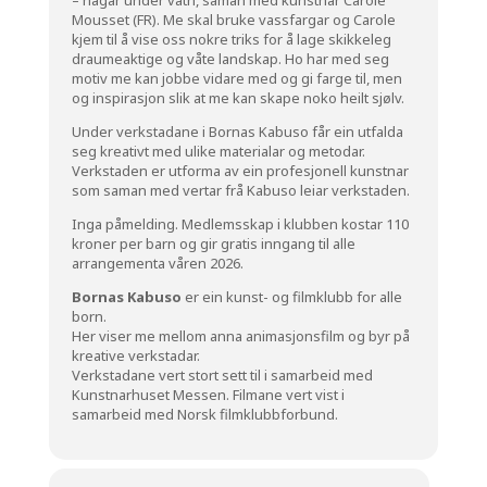
Mousset (FR). Me skal bruke vassfargar og Carole
kjem til å vise oss nokre triks for å lage skikkeleg
draumeaktige og våte landskap. Ho har med seg
motiv me kan jobbe vidare med og gi farge til, men
og inspirasjon slik at me kan skape noko heilt sjølv.
Under verkstadane i Bornas Kabuso får ein utfalda
seg kreativt med ulike materialar og metodar.
Verkstaden er utforma av
ein
profesjonell
kunstnar
som
saman
med
vertar
frå
Kabuso
leiar
verkstaden.
Inga påmelding. Medlemsskap i klubben kostar 110
kroner per barn og gir gratis inngang til alle
arrangementa våren 2026.
Bornas Kabuso
er ein kunst- og filmklubb for alle
born.
Her viser me mellom anna animasjonsfilm og byr på
kreative verkstadar.
Verkstadane vert stort sett til i samarbeid med
Kunstnarhuset Messen. Filmane vert vist i
samarbeid med Norsk filmklubbforbund.