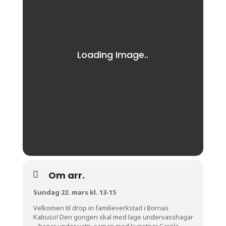
Om arr.
Sundag 22. mars kl. 13-15
Velkomen til drop in familieverkstad i Bornas
Kabuso! Den gongen skal med lage undervasshagar
– hagar under vatn, saman med kunstnar Carole