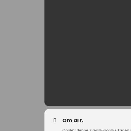
Om arr.
Opplev denne svensk-norske trioen i 