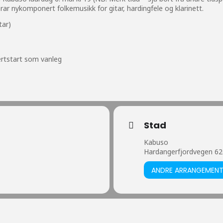
 nykomponert folkemusikk for gitar, hardingfele og klarinett.
tar)
ertstart som vanleg
Stad
Kabuso
Hardangerfjordvegen 62
ANDRE ARRANGEMEN