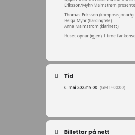
Eriksson/Myhr/Malmstrøm presenterar
Thomas Eriksson (komposisjonar/gi
Helga Myhr (hardingfele)
Anna Malmström (klarinett)
Huset opnar (igjen) 1 time før kons
Tid
6. mai 2023
19:00
(GMT+00:00)
Billettar på nett