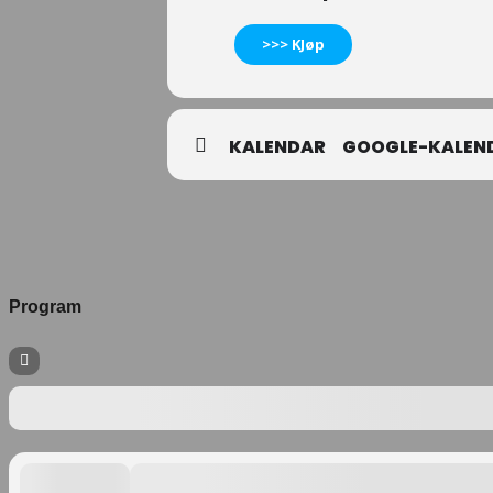
>>> KJøp
KALENDAR
GOOGLE-KALEN
Program