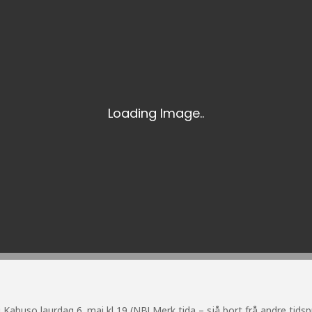
Kabuso laurdag 6. mai kl 19 (NB! Merk tida – sjå bort frå andre tidsp