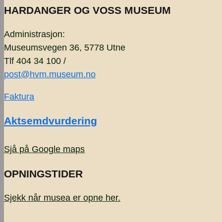
HARDANGER OG VOSS MUSEUM
Administrasjon:
Museumsvegen 36, 5778 Utne
Tlf 404 34 100 /
post@hvm.museum.no
Faktura
Aktsemdvurdering
Sjå på Google maps
OPNINGSTIDER
Sjekk når musea er opne
her.