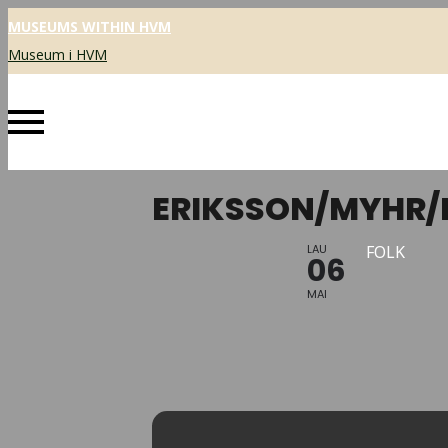
MUSEUMS WITHIN HVM
Museum i HVM
ERIKSSON/MYHR
LAU
FOLK
06
MAI