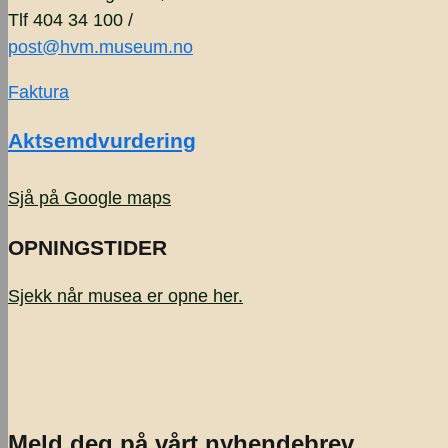
Tlf 404 34 100 /
post@hvm.museum.no
Faktura
Aktsemdvurdering
Sjå på Google maps
OPNINGSTIDER
Sjekk når musea er opne
her.
Meld deg på vårt nyhendebrev