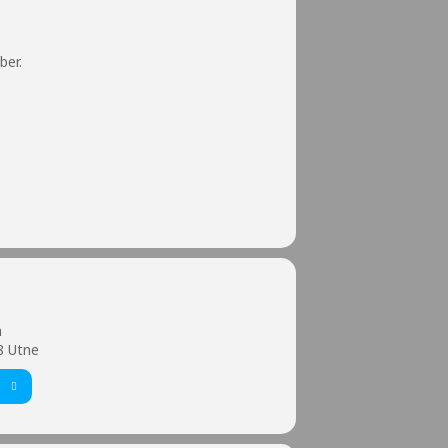
ber.
m
8 Utne
T