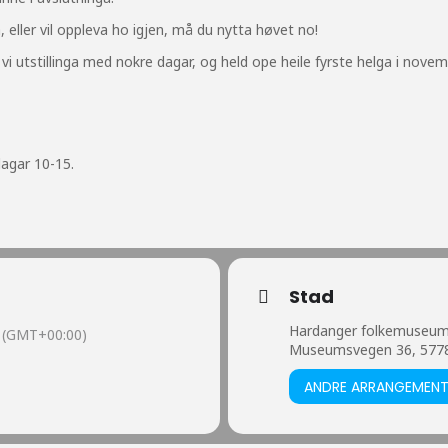
a, eller vil oppleva ho igjen, må du nytta høvet no!
vi utstillinga med nokre dagar, og held ope heile fyrste helga i novem
dagar 10-15.
Stad
Hardanger folkemuseu
(GMT+00:00)
Museumsvegen 36, 577
ANDRE ARRANGEMEN