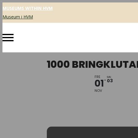
MUSEUMS WITHIN HVM
Museum i HVM
1000 BRINGKLUTA
FRE
SUN
01
03
NOV