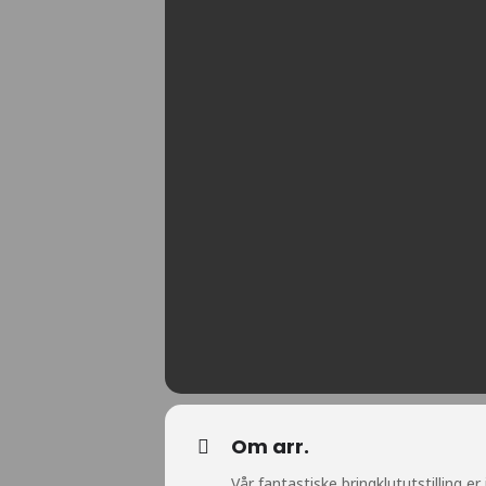
Om arr.
Vår fantastiske bringklututstilling er 