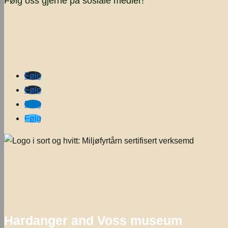
Følg oss gjerne på sosiale medier!
Følg
Følg
Følg
Følg
Hardanger and Voss museum