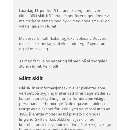
Laurdag 13. juni kl. 15 feirar me at Agatunet vert
tildelt Blått skilt frå Fortidsminneforeningen. Dette vil
me markere saman med dykk, med gode smakar og
vakker musikk i tunet.
Me serverer kaffi, kaker og lokal eplesaft. Det vert
musikalske innslag ved Alexander Aga Røynstrand
og Nå musikklag.
Ta med familie og vener og bli med på ei hyggeleg
stund i tunet. Vel møtt!
Blått skilt
Blå skilt
er informasjonsskilt, eller plakettar, som
vert sett på bygningar eller ved offentlege stader av
kulturhistorisk tydning, for å informera om viktige
personar eller hendingar. Ordninga vart etablert i
Norge av Selskabet for Oslo Byes Vel mot slutten av
1980-åra, etter modell av blå plakett-ordninga i
England. Skilta er koboltblå emaljeskilt med
kulturhistorisk tekst, som ein finn på ei rekkje viktige
bygg. No er turen komen til Agatunet.