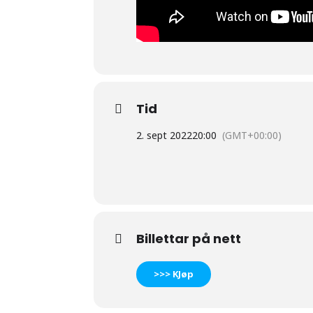
Tid
2. sept 2022
20:00
(GMT+00:00)
Billettar på nett
>>> KJøp