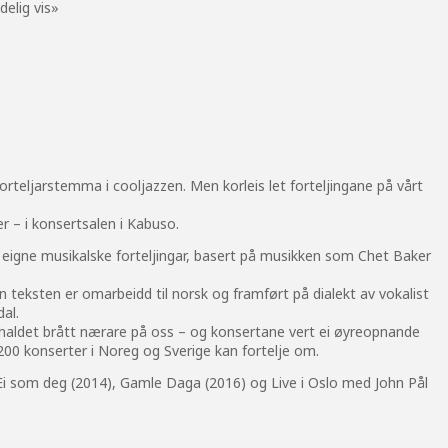
elig vis»
teljarstemma i cooljazzen. Men korleis let forteljingane på vårt
r – i konsertsalen i Kabuso.
 eigne musikalske forteljingar, basert på musikken som Chet Baker
n teksten er omarbeidd til norsk og framført på dialekt av vokalist
dal.
haldet brått nærare på oss – og konsertane vert ei øyreopnande
00 konserter i Noreg og Sverige kan fortelje om.
Ei som deg (2014), Gamle Daga (2016) og Live i Oslo med John Pål