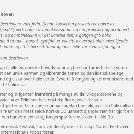
ethoven
 Beethovens vart fødd. Denne konserten presenterer nokre av
jende?) verk både i original-versjonar og i improvisert og arrangert
lise, og av måneskinn vil det kanskje denne gongen gro noko
e å ta tak i, hans 5. symfoni er vel eitt av verdas aller mest kjende
tema, og etter berre 4 tonar kjenner hele vår sivilisasjon igjen
g van Beethoven.
han til alle europeiske hovudstadar og han har turnert i heile verda.
r det den unike varmen og vibrerande tonen og den lidenskapelege
end og elska over heile verda. Evna til å fengsle og kommunisere med
te fiolinistar.
ter og dirigentar, framførd på mange av dei viktige scenene og
valar. Arve Tellefsen har motteke fleire prisar for sine
-plater og fleire spelemannprisar. Han har seld over ein halv million
n ”Pan” den mest selde norske CD uansett sjanger. Han har gjort ein
 han har vore ein viktig forkjempar for musikken til Ole Bull.
rmusikk Festival
, som var den fyrste i sitt slag i Noreg. Festivalen
 internasjonale toppartistar.