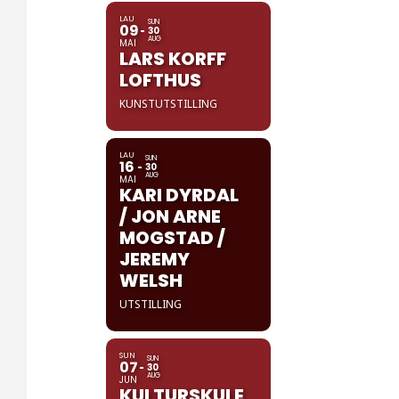
LAU
SUN
09
30
AUG
MAI
LARS KORFF
LOFTHUS
KUNSTUTSTILLING
LAU
SUN
16
30
AUG
MAI
KARI DYRDAL
/ JON ARNE
MOGSTAD /
JEREMY
WELSH
UTSTILLING
SUN
SUN
07
30
AUG
JUN
KULTURSKULE