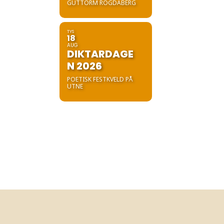
GUTTORM ROGDABERG
TYS
18
AUG
DIKTARDAGE
N 2026
POETISK FESTKVELD PÅ
UTNE