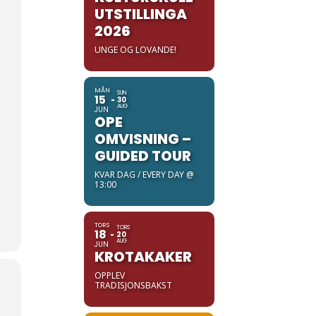
UTSTILLINGA
2026
UNGE OG LOVANDE!
MÅN
SUN
15
30
AUG
JUN
OPE
OMVISNING –
GUIDED TOUR
KVAR DAG / EVERY DAY @
13:00
TORS
TORS
18
20
AUG
JUN
KROTAKAKER
OPPLEV
TRADISJONSBAKST