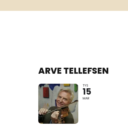
ARVE TELLEFSEN
TYS
OG KJETIL B
15
MAR