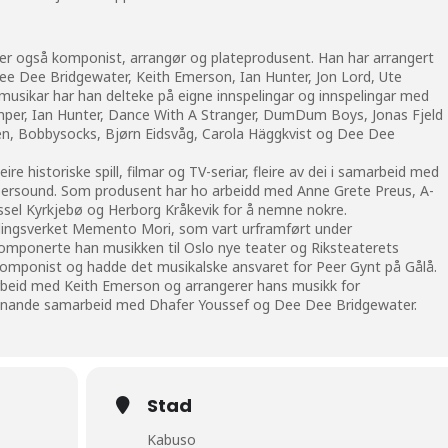
 er også komponist, arrangør og plateprodusent. Han har arrangert
Dee Dee Bridgewater, Keith Emerson, Ian Hunter, Jon Lord, Ute
musikar har han delteke på eigne innspelingar og innspelingar med
mper, Ian Hunter, Dance With A Stranger, DumDum Boys, Jonas Fjeld
sen, Bobbysocks, Bjørn Eidsvåg, Carola Häggkvist og Dee Dee
ire historiske spill, filmar og TV-seriar, fleire av dei i samarbeid med
rsound. Som produsent har ho arbeidd med Anne Grete Preus, A-
ssel Kyrkjebø og Herborg Kråkevik for å nemne nokre.
llingsverket Memento Mori, som vart urframført under
omponerte han musikken til Oslo nye teater og Riksteaterets
komponist og hadde det musikalske ansvaret for Peer Gynt på Gålå.
arbeid med Keith Emerson og arrangerer hans musikk for
 liknande samarbeid med Dhafer Youssef og Dee Dee Bridgewater.
Stad
Kabuso