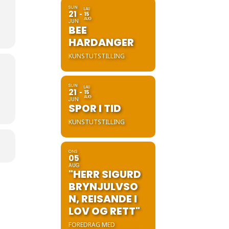
SUN
LAU
21
15
AUG
JUN
BEE
HARDANGER
KUNSTUTSTILLING
SUN
LAU
21
15
AUG
JUN
SPOR I TID
KUNSTUTSTILLING
ONS
05
AUG
"HERR SIGURD
BRYNJULVSO
N, REISANDE I
LOV OG RETT"
FOREDRAG MED