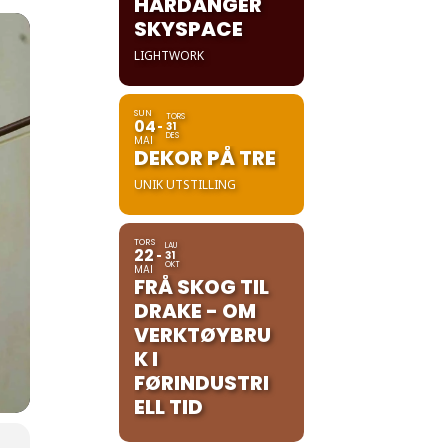
HARDANGER
SKYSPACE
LIGHTWORK
SUN
TORS
04
31
DES
MAI
DEKOR PÅ TRE
UNIK UTSTILLING
TORS
LAU
22
31
OKT
MAI
FRÅ SKOG TIL
DRAKE - OM
VERKTØYBRU
K I
FØRINDUSTRI
ELL TID