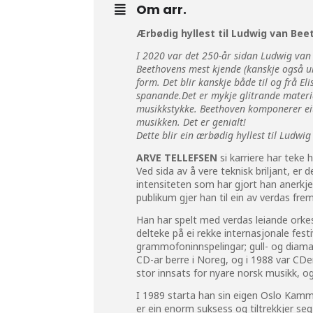
Om arr.
Ærbødig hyllest til Ludwig van Be
I 2020 var det 250-år sidan Ludwig van
Beethovens mest kjende (kanskje også uk
form. Det blir kanskje både til og frå E
spanande.Det er mykje glitrande material
musikkstykke. Beethoven komponerer eit 
musikken. Det er genialt!
Dette blir ein ærbødig hyllest til Ludwi
ARVE TELLEFSEN
si karriere har teke 
Ved sida av å vere teknisk briljant, e
intensiteten som har gjort han anerkj
publikum gjer han til ein av verdas frems
Han har spelt med verdas leiande orkes
delteke på ei rekke internasjonale festi
grammofoninnspelingar; gull- og diamant
CD-ar berre i Noreg, og i 1988 var CDe
stor innsats for nyare norsk musikk, og
I 1989 starta han sin eigen
Oslo Kamme
er ein enorm suksess og tiltrekkjer seg