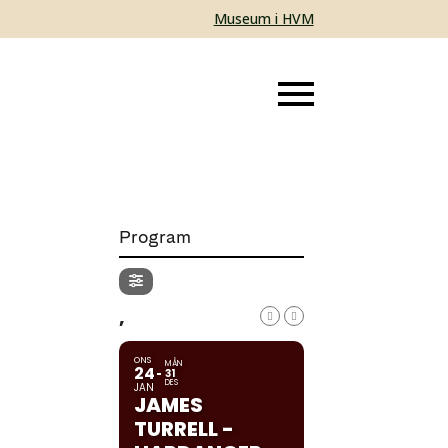
Museum i HVM
Program
,
ONS
MÅN
24
31
DES
JAN
JAMES
TURRELL -