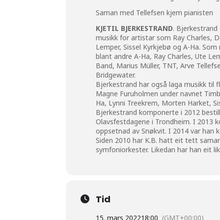
Saman med Tellefsen kjem pianisten
KJETIL BJERKESTRAND
. Bjerkestrand
musikk for artistar som Ray Charles, 
Lemper, Sissel Kyrkjebø og A-Ha. Som 
blant andre A-Ha, Ray Charles, Ute Le
Band, Marius Müller, TNT, Arve Tellef
Bridgewater.
Bjerkestrand har også laga musikk til fle
Magne Furuholmen under navnet Timbe
Ha, Lynni Treekrem, Morten Harket, Si
Bjerkestrand komponerte i 2012 besti
Olavsfestdagene i Trondheim. I 2013 k
oppsetnad av Snøkvit. I 2014 var han 
Siden 2010 har K.B. hatt eit tett sam
symfoniorkester. Likedan har han eit
Tid
15. mars 2022
18:00
(GMT+00:00)