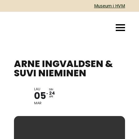
Museum i HVM
ARNE INGVALDSEN &
SUVI NIEMINEN
LAU
12 VINDU / VÄLITILA
SUN
05
24
APR
MAR