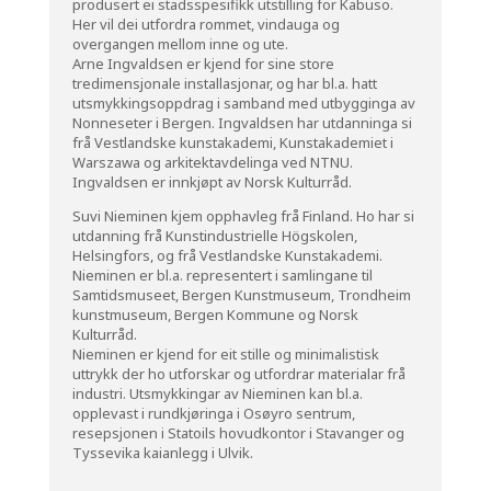
produsert ei stadsspesifikk utstilling for Kabuso.
Her vil dei utfordra rommet, vindauga og
overgangen mellom inne og ute.
Arne Ingvaldsen er kjend for sine store
tredimensjonale installasjonar, og har bl.a. hatt
utsmykkingsoppdrag i samband med utbygginga av
Nonneseter i Bergen. Ingvaldsen har utdanninga si
frå Vestlandske kunstakademi, Kunstakademiet i
Warszawa og arkitektavdelinga ved NTNU.
Ingvaldsen er innkjøpt av Norsk Kulturråd.
Suvi Nieminen kjem opphavleg frå Finland. Ho har si
utdanning frå Kunstindustrielle Högskolen,
Helsingfors, og frå Vestlandske Kunstakademi.
Nieminen er bl.a. representert i samlingane til
Samtidsmuseet, Bergen Kunstmuseum, Trondheim
kunstmuseum, Bergen Kommune og Norsk
Kulturråd.
Nieminen er kjend for eit stille og minimalistisk
uttrykk der ho utforskar og utfordrar materialar frå
industri. Utsmykkingar av Nieminen kan bl.a.
opplevast i rundkjøringa i Osøyro sentrum,
resepsjonen i Statoils hovudkontor i Stavanger og
Tyssevika kaianlegg i Ulvik.