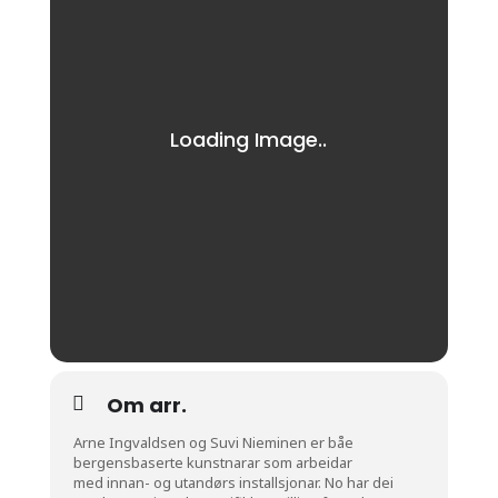
Om arr.
Arne Ingvaldsen og Suvi Nieminen er båe
bergensbaserte kunstnarar som arbeidar
med innan- og utandørs installsjonar. No har dei