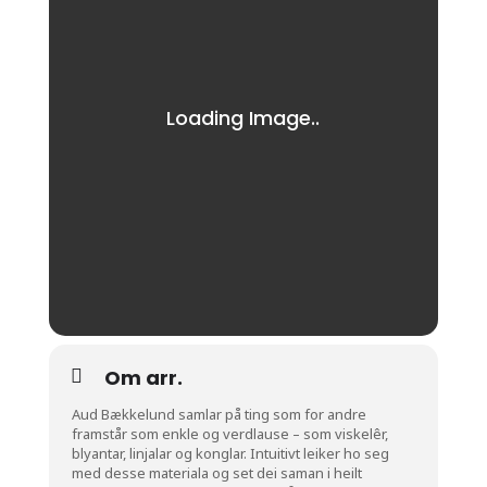
Om arr.
Aud Bækkelund samlar på ting som for andre
framstår som enkle og verdlause – som viskelêr,
blyantar, linjalar og konglar. Intuitivt leiker ho seg
med desse materiala og set dei saman i heilt