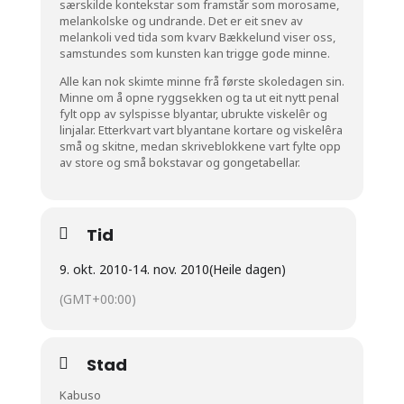
særskilde kontekstar som framstår som morosame,
melankolske og undrande. Det er eit snev av
melankoli ved tida som kvarv Bækkelund viser oss,
samstundes som kunsten kan trigge gode minne.
Alle kan nok skimte minne frå første skoledagen sin.
Minne om å opne ryggsekken og ta ut eit nytt penal
fylt opp av sylspisse blyantar, ubrukte viskelêr og
linjalar. Etterkvart vart blyantane kortare og viskelêra
små og skitne, medan skriveblokkene vart fylte opp
av store og små bokstavar og gongetabellar.
Tid
9. okt. 2010
-
14. nov. 2010
(Heile dagen)
(GMT+00:00)
Stad
Kabuso