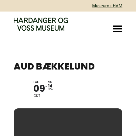
Museum i HVM
AUD BÆKKELUND
LAU
MEMORAT
SUN
09
14
NOV
OKT