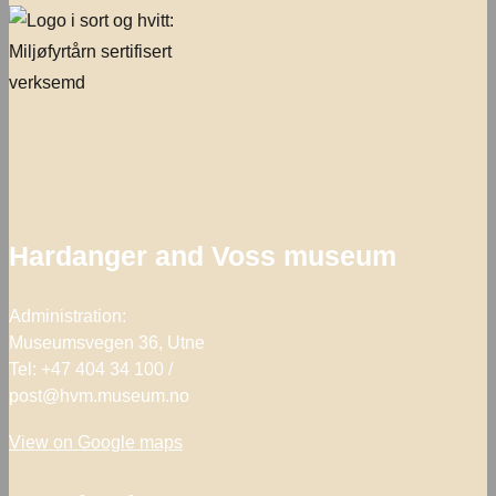
Hardanger and Voss museum
Administration:
Museumsvegen 36, Utne
Tel: +47 404 34 100 /
post@hvm.museum.no
View on Google maps