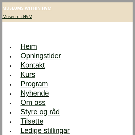
MUSEUMS WITHIN HVM
Museum i HVM
Heim
Opningstider
Kontakt
Kurs
Program
Nyhende
Om oss
Styre og råd
Tilsette
Ledige stillingar