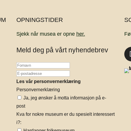
UM
OPNINGSTIDER
S
Sjekk når musea er opne
her.
Fø
Meld deg på vårt nyhendebrev
Les vår personvernerklæring
Personvernerklæring
Ja, jeg ønsker å motta informasjon på e-
post
Kva for nokre museum er du spesielt interessert
i?:
Hardanger folkemuseum