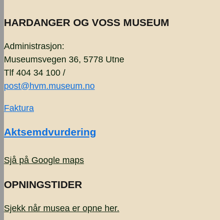
HARDANGER OG VOSS MUSEUM
Administrasjon:
Museumsvegen 36, 5778 Utne
Tlf 404 34 100 /
post@hvm.museum.no
Faktura
Aktsemdvurdering
Sjå på Google maps
OPNINGSTIDER
Sjekk når musea er opne
her.