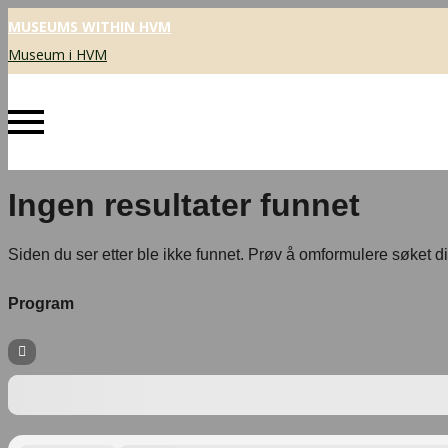
MUSEUMS WITHIN HVM
Museum i HVM
Ingen resultater funnet
Siden du ser etter ble ikke funnet. Prøv å omformulere søket di
Program