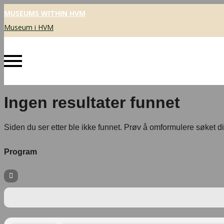
MUSEUMS WITHIN HVM
Museum i HVM
Ingen resultater funnet
Siden du ser etter ble ikke funnet. Prøv å omformulere søket di
Program