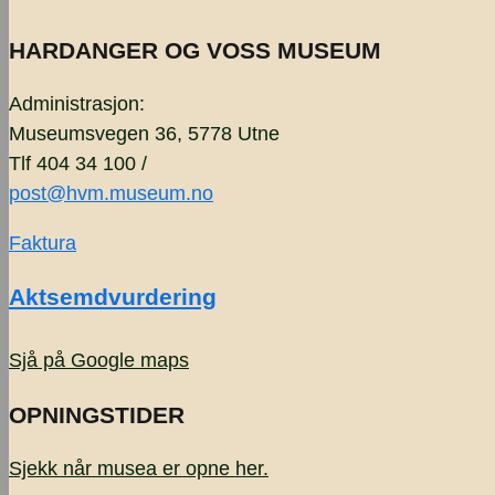
HARDANGER OG VOSS MUSEUM
Administrasjon:
Museumsvegen 36, 5778 Utne
Tlf 404 34 100 /
post@hvm.museum.no
Faktura
Aktsemdvurdering
Sjå på Google maps
OPNINGSTIDER
Sjekk når musea er opne
her.