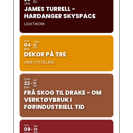
DES
JAN
JAMES TURRELL -
HARDANGER SKYSPACE
LIGHTWORK
SUN
TORS
04
31
DES
MAI
DEKOR PÅ TRE
UNIK UTSTILLING
TORS
LAU
22
31
OKT
MAI
FRÅ SKOG TIL DRAKE - OM
VERKTØYBRUK I
FØRINDUSTRIELL TID
LAU
SUN
09
30
AUG