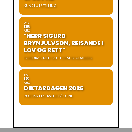
KUNSTUTSTILLING
ONS
05
AUG
"HERR SIGURD
BRYNJULVSON, REISANDE I
LOV OG RETT"
FOREDRAG MED GUTTORM ROGDABERG
TYS
18
AUG
DIKTARDAGEN 2026
POETISK FESTKVELD PÅ UTNE