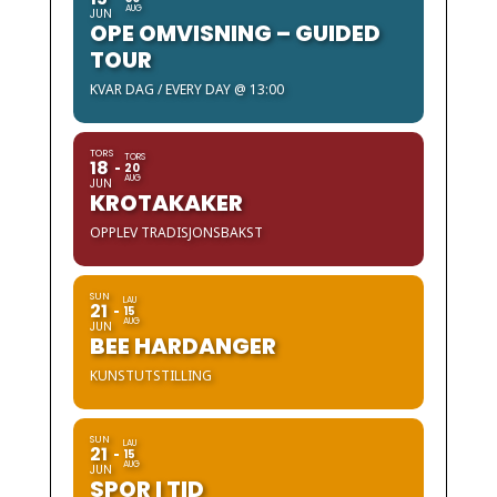
AUG
JUN
OPE OMVISNING – GUIDED
TOUR
KVAR DAG / EVERY DAY @ 13:00
TORS
TORS
18
20
AUG
JUN
KROTAKAKER
OPPLEV TRADISJONSBAKST
SUN
LAU
21
15
AUG
JUN
BEE HARDANGER
KUNSTUTSTILLING
SUN
LAU
21
15
AUG
JUN
SPOR I TID