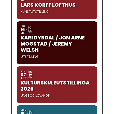
MAI
LARS KORFF LOFTHUS
KUNSTUTSTILLING
LAU
SUN
16
30
AUG
MAI
KARI DYRDAL / JON ARNE
MOGSTAD / JEREMY
WELSH
UTSTILLING
SUN
SUN
07
30
AUG
JUN
KULTURSKULEUTSTILLINGA
2026
UNGE OG LOVANDE!
MÅN
SUN
15
30