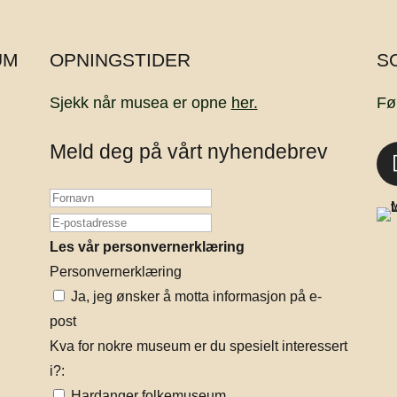
UM
OPNINGSTIDER
S
Sjekk når musea er opne
her.
Fø
Meld deg på vårt nyhendebrev
Les vår personvernerklæring
Personvernerklæring
Ja, jeg ønsker å motta informasjon på e-
post
Kva for nokre museum er du spesielt interessert
i?:
Hardanger folkemuseum