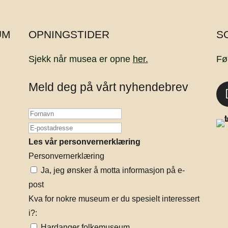
UM
OPNINGSTIDER
S
Sjekk når musea er opne
her.
Fø
Meld deg på vårt nyhendebrev
Les vår personvernerklæring
Personvernerklæring
Ja, jeg ønsker å motta informasjon på e-
post
Kva for nokre museum er du spesielt interessert
i?:
Hardanger folkemuseum